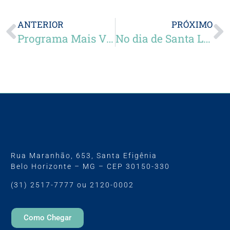
ANTERIOR
PRÓXIMO
Programa Mais Visão
No dia de Santa Luzia, a protetora dos olhos, saiba mais sobre doenças que podem afetar a visão
Rua Maranhão, 653, Santa Efigênia
Belo Horizonte – MG – CEP 30150-330
(31) 2517-7777 ou 2120-0002
Como Chegar