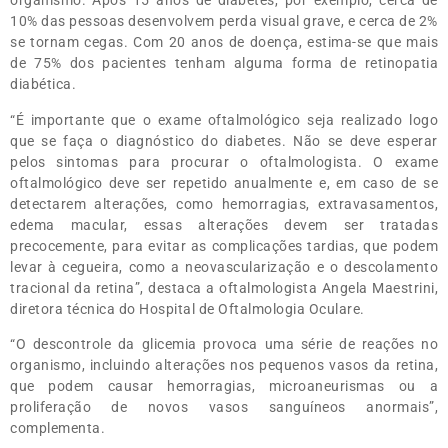
organismo. Após 15 anos de diabetes, por exemplo, cerca de
10% das pessoas desenvolvem perda visual grave, e cerca de 2%
se tornam cegas. Com 20 anos de doença, estima-se que mais
de 75% dos pacientes tenham alguma forma de retinopatia
diabética.
“É importante que o exame oftalmológico seja realizado logo
que se faça o diagnóstico do diabetes. Não se deve esperar
pelos sintomas para procurar o oftalmologista. O exame
oftalmológico deve ser repetido anualmente e, em caso de se
detectarem alterações, como hemorragias, extravasamentos,
edema macular, essas alterações devem ser tratadas
precocemente, para evitar as complicações tardias, que podem
levar à cegueira, como a neovascularização e o descolamento
tracional da retina”, destaca a oftalmologista Angela Maestrini,
diretora técnica do Hospital de Oftalmologia Oculare.
“O descontrole da glicemia provoca uma série de reações no
organismo, incluindo alterações nos pequenos vasos da retina,
que podem causar hemorragias, microaneurismas ou a
proliferação de novos vasos sanguíneos anormais”,
complementa.