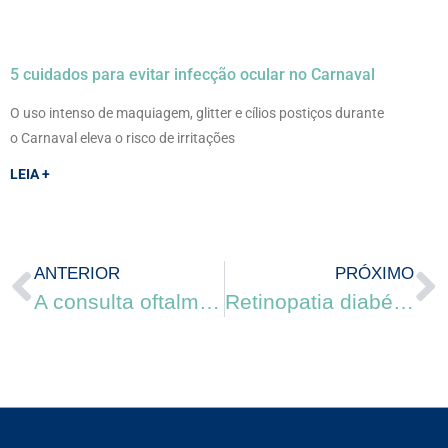
5 cuidados para evitar infecção ocular no Carnaval
O uso intenso de maquiagem, glitter e cílios postiços durante
o Carnaval eleva o risco de irritações
LEIA +
ANTERIOR
PRÓXIMO
A consulta oftalmológica
Retinopatia diabética: evolução silenciosa por anos e risco de cegueira