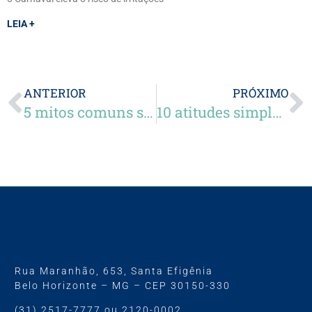
LEIA +
ANTERIOR
PRÓXIMO
5 mitos comuns sobre a cirurgia de catarata
10 atitudes simples para manter a saúde dos olhos ao longo da vida
Rua Maranhão, 653, Santa Efigênia
Belo Horizonte – MG – CEP 30150-330
(31) 2517-7777 ou 2120-0002