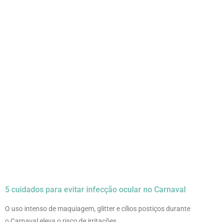
5 cuidados para evitar infecção ocular no Carnaval
O uso intenso de maquiagem, glitter e cílios postiços durante
o Carnaval eleva o risco de irritações