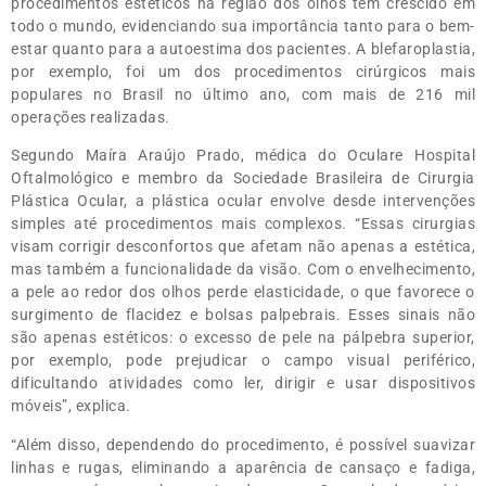
procedimentos estéticos na região dos olhos tem crescido em
todo o mundo, evidenciando sua importância tanto para o bem-
estar quanto para a autoestima dos pacientes. A blefaroplastia,
por exemplo, foi um dos procedimentos cirúrgicos mais
populares no Brasil no último ano, com mais de 216 mil
operações realizadas.
Segundo Maíra Araújo Prado, médica do Oculare Hospital
Oftalmológico e membro da Sociedade Brasileira de Cirurgia
Plástica Ocular, a plástica ocular envolve desde intervenções
simples até procedimentos mais complexos. “Essas cirurgias
visam corrigir desconfortos que afetam não apenas a estética,
mas também a funcionalidade da visão. Com o envelhecimento,
a pele ao redor dos olhos perde elasticidade, o que favorece o
surgimento de flacidez e bolsas palpebrais. Esses sinais não
são apenas estéticos: o excesso de pele na pálpebra superior,
por exemplo, pode prejudicar o campo visual periférico,
dificultando atividades como ler, dirigir e usar dispositivos
móveis”, explica.
“Além disso, dependendo do procedimento, é possível suavizar
linhas e rugas, eliminando a aparência de cansaço e fadiga,