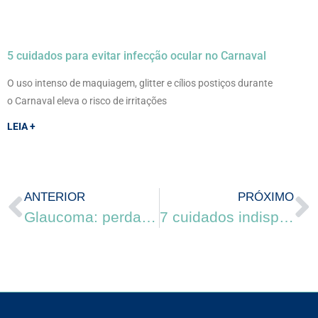
5 cuidados para evitar infecção ocular no Carnaval
O uso intenso de maquiagem, glitter e cílios postiços durante
o Carnaval eleva o risco de irritações
LEIA +
ANTERIOR
PRÓXIMO
Glaucoma: perda de visão periférica pode ser o primeiro sinal da doença
7 cuidados indispensáveis com os olhos no inverno