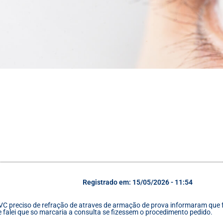
Registrado em: 15/05/2026 - 11:54
C preciso de refração de atraves de armação de prova informaram que far
e falei que so marcaria a consulta se fizessem o procedimento pedido.